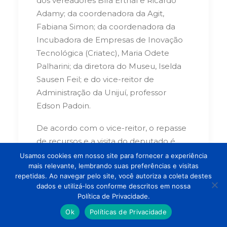
dos vereadores Bíra Erthal e Ricardo
Adamy; da coordenadora da Agit,
Fabiana Simon; da coordenadora da
Incubadora de Empresas de Inovação
Tecnológica (Criatec), Maria Odete
Palharini; da diretora do Museu, Iselda
Sausen Feil; e do vice-reitor de
Administração da Unijuí, professor
Edson Padoin.
De acordo com o vice-reitor, o repasse
de recursos e a visita do deputado é
fundamental para ajudar tanto o Madp
Usamos cookies em nosso site para fornecer a experiência
mais relevante, lembrando suas preferências e visitas
quanto a Agit. “Temos que agradecer o
repetidas. Ao navegar pelo site, você autoriza a coleta destes
apoio do vereador Bíra Erthal que
dados e utilizá-los conforme descritos em nossa
buscou articular a visita do deputado
Política de Privacidade.
que nos concedeu essa emenda
Ok
Políticas de Privacidade
parlamentar que é bem significativa. É