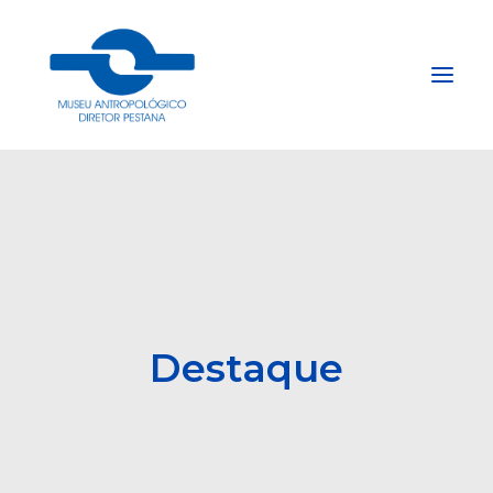
Início
Sobre
Explore
Acervo
Apoie
Destaque
Projetos
Gestão do Arquivo Fidene
Conecte