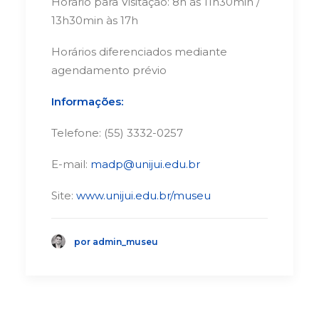
Horário para Visitação: 8h às 11h30min /
13h30min às 17h
Horários diferenciados mediante
agendamento prévio
Informações:
Telefone: (55) 3332-0257
E-mail:
madp@unijui.edu.br
Site:
www.unijui.edu.br/museu
por admin_museu