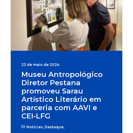
23 de maio de 2024
Museu Antropológico
Diretor Pestana
promoveu Sarau
Artístico Literário em
parceria com AAVI e
CEI-LFG
Notícias
,
Destaque
,