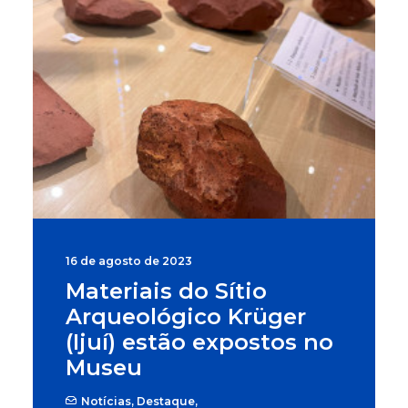
16 de agosto de 2023
Materiais do Sítio
Arqueológico Krüger
(Ijuí) estão expostos no
Museu
Notícias
,
Destaque
,