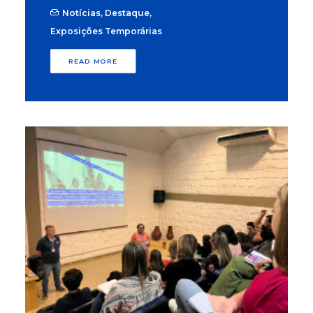
Notícias
,
Destaque
,
Exposições Temporárias
READ MORE