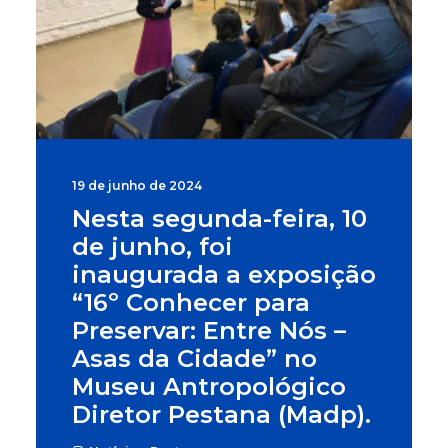
Buscar
19 de junho de 2024
Nesta segunda-feira, 10
de junho, foi
inaugurada a exposição
“16º Conhecer para
Preservar: Entre Nós –
Asas da Cidade” no
Museu Antropológico
Diretor Pestana (Madp).