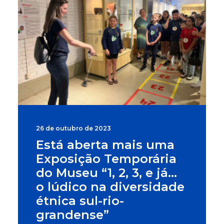
26 de outubro de 2023
Está aberta mais uma
Exposição Temporária
do Museu “1, 2, 3, e já…
o lúdico na diversidade
étnica sul-rio-
grandense”