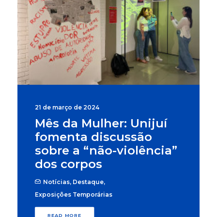
21 de março de 2024
Mês da Mulher: Unijuí
fomenta discussão
sobre a “não-violência”
dos corpos
Notícias
,
Destaque
,
Exposições Temporárias
READ MORE