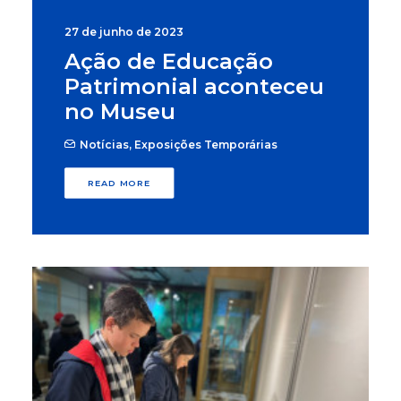
27 de junho de 2023
Ação de Educação
Patrimonial aconteceu
no Museu
Notícias
,
Exposições Temporárias
READ MORE