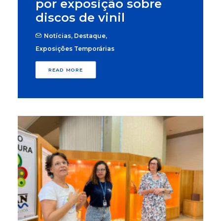
por exposição sobre
discos de vinil
Notícias
,
Destaque
,
Exposições Temporárias
READ MORE