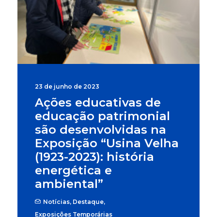
23 de junho de 2023
Ações educativas de
educação patrimonial
são desenvolvidas na
Exposição “Usina Velha
(1923-2023): história
energética e
ambiental”
Notícias
,
Destaque
,
Exposições Temporárias