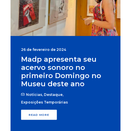
26 de fevereiro de 2024
Madp apresenta seu
acervo sonoro no
primeiro Domingo no
Museu deste ano
Notícias
,
Destaque
,
Exposições Temporárias
READ MORE