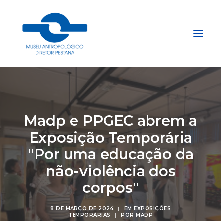
Início
Sobre
Madp e PPGEC abrem a
Explore
Exposição Temporária
Acervo
"Por uma educação da
Apoie
não-violência dos
Projetos
corpos"
Gestão do Arquivo Fidene
Conecte
8 DE MARÇO DE 2024
|
EM
EXPOSIÇÕES
TEMPORÁRIAS
|
POR
MADP