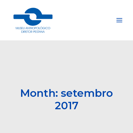
Início
Sobre
Explore
Acervo
Month: setembro
Apoie
2017
Projetos
Gestão do Arquivo Fidene
Conecte