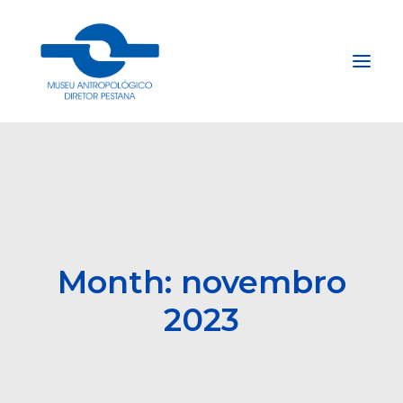
Início
Sobre
Explore
Acervo
Month: novembro
Apoie
2023
Projetos
Gestão do Arquivo Fidene
Conecte