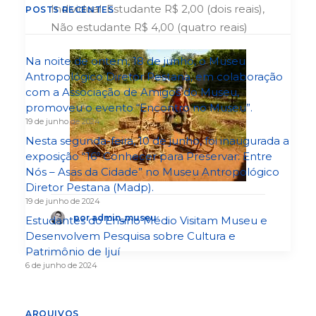
Individual: Estudante R$ 2,00 (dois reais),
POSTS RECENTES
Não estudante R$ 4,00 (quatro reais)
Na noite de ontem, 18 de junho, o Museu
Antropológico Diretor Pestana, em colaboração
com a Associação de Amigos do Museu,
promoveu o evento “Encontro no Museu”.
19 de junho de 2024
Nesta segunda-feira, 10 de junho, foi inaugurada a
exposição “16º Conhecer para Preservar: Entre
Nós – Asas da Cidade” no Museu Antropológico
Diretor Pestana (Madp).
19 de junho de 2024
por admin_museu
Estudantes do Ensino Médio Visitam Museu e
Desenvolvem Pesquisa sobre Cultura e
Patrimônio de Ijuí
6 de junho de 2024
ARQUIVOS