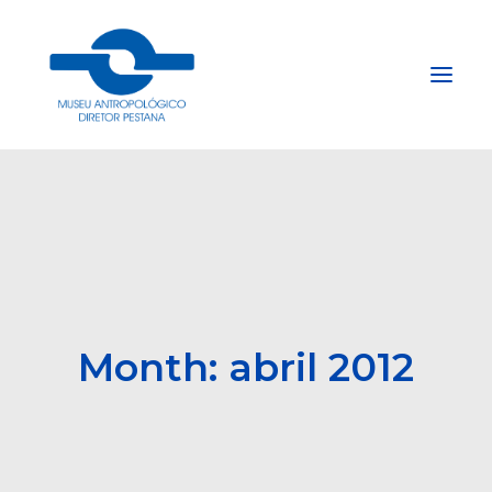
Início
Sobre
Explore
Acervo
Apoie
Month: abril 2012
Projetos
Gestão do Arquivo Fidene
Conecte