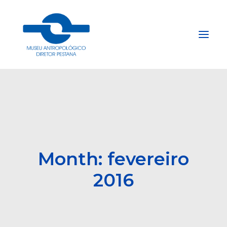
Início
Sobre
Explore
Acervo
Month: fevereiro
Apoie
2016
Projetos
Gestão do Arquivo Fidene
Conecte