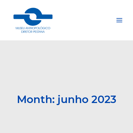
Início
Sobre
Explore
Acervo
Apoie
Month: junho 2023
Projetos
Gestão do Arquivo Fidene
Conecte