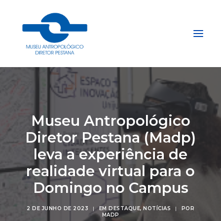
Início
Sobre
Museu Antropológico
Explore
Diretor Pestana (Madp)
Acervo
leva a experiência de
Apoie
realidade virtual para o
Projetos
Domingo no Campus
Gestão do Arquivo Fidene
Conecte
2 DE JUNHO DE 2023
|
EM
DESTAQUE
,
NOTÍCIAS
|
POR
MADP