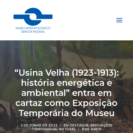
Início
Sobre
“Usina Velha (1923-1913):
Explore
história energética e
Acervo
ambiental” entra em
Apoie
cartaz como Exposição
Projetos
Temporária do Museu
Gestão do Arquivo Fidene
Conecte
2 DE JUNHO DE 2023
|
EM
DESTAQUE
,
EXPOSIÇÕES
TEMPORÁRIAS
,
NOTÍCIAS
|
POR
MADP