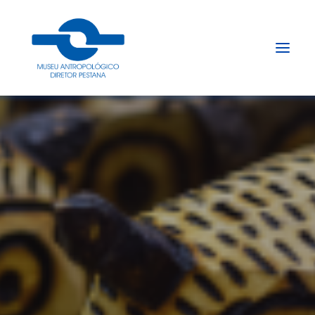
Início
Sobre
Explore
Acervo
Apoie
Projetos
Gestão do Arquivo Fidene
Conecte