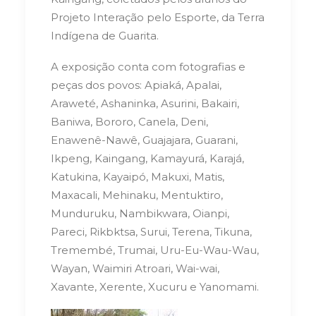
Projeto Interação pelo Esporte, da Terra
Indígena de Guarita.
A exposição conta com fotografias e
peças dos povos: Apiaká, Apalai,
Araweté, Ashaninka, Asurini, Bakairi,
Baniwa, Bororo, Canela, Deni,
Enawenê-Nawê, Guajajara, Guarani,
Ikpeng, Kaingang, Kamayurá, Karajá,
Katukina, Kayaipó, Makuxi, Matis,
Maxacali, Mehinaku, Mentuktiro,
Munduruku, Nambikwara, Oianpi,
Pareci, Rikbktsa, Surui, Terena, Tikuna,
Tremembé, Trumai, Uru-Eu-Wau-Wau,
Wayan, Waimiri Atroari, Wai-wai,
Xavante, Xerente, Xucuru e Yanomami.