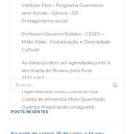
Instituto Elos – Programa Guerreiros
sem Armas – Santos – SP -
Protagonismo social
Professor Giovanni Polliani – CESES –
Milão Itália - Globalização e Diversidade
Cultural
As visitas podem ser agendadas junto à
secretaria do Museu, pelo fone
3332.0257.
Legendas das fotos: Coleta do fuá;
Coleta de alimentos Mato Queimado
Guarita; Preparando caraguatá;
POSTS RECENTES
Na noite de ontem, 18 de junho, o Museu