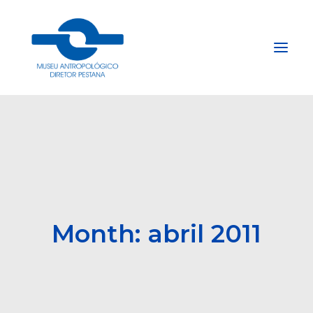
Início
Sobre
Explore
Acervo
Apoie
Month: abril 2011
Projetos
Gestão do Arquivo Fidene
Conecte