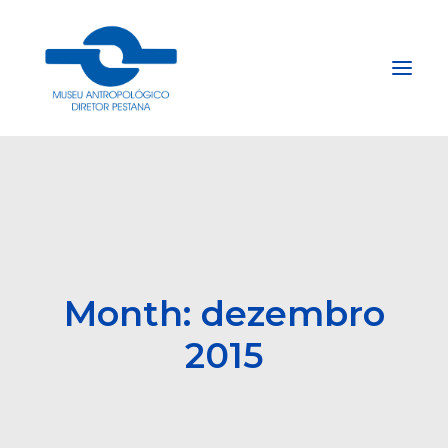
Início
Sobre
Explore
Acervo
Month: dezembro
Apoie
2015
Projetos
Gestão do Arquivo Fidene
Conecte