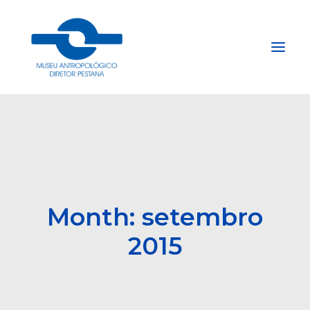
Início
Sobre
Explore
Acervo
Month: setembro
Apoie
2015
Projetos
Gestão do Arquivo Fidene
Conecte