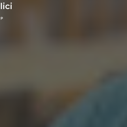
ici
DP