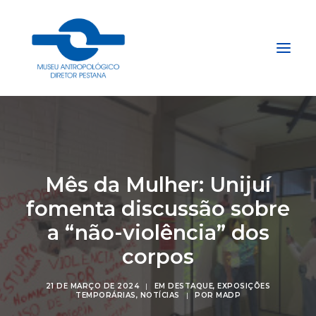
Início
Sobre
Mês da Mulher: Unijuí
Explore
fomenta discussão sobre
Acervo
a “não-violência” dos
Apoie
Projetos
corpos
Gestão do Arquivo Fidene
21 DE MARÇO DE 2024
|
EM
DESTAQUE
,
EXPOSIÇÕES
Conecte
TEMPORÁRIAS
,
NOTÍCIAS
|
POR
MADP