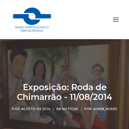
Início
Sobre
Explore
Acervo
Exposição: Roda de
Apoie
Chimarrão - 11/08/2014
Projetos
11 DE AGOSTO DE 2014
|
EM
NOTÍCIAS
|
POR
ADMIN_MUSEU
Gestão do Arquivo Fidene
Conecte