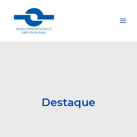
Início
Sobre
Explore
Acervo
Apoie
Destaque
Projetos
Gestão do Arquivo Fidene
Conecte