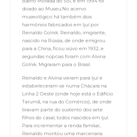
Bairro Morada do Sol, e em 1994 foi
doado ao Museu.
No acervo
museológico há também dois
harmônios fabricados em Ijuí por
Reinaldo Golnik. Reinaldo, imigrante,
nascido na Rússia, de onde emigrou
para a China, ficou viúvo em 1932, e
segundas núpcias foram com Alvina
Golnik. Migraram para o Brasil.
Reinaldo e Alvina vieram para Ijuí e
estabeleceram-se numa Chácara na
Linha 2 Oeste (onde hoje está o Edifício
Tarumã, na rua do Comércio), de onde
tiravam parte do sustento dos sete
filhos do casal, todos nascidos em Ijuí.
Para incrementar a renda familiar,
Reinaldo montou uma marcenaria