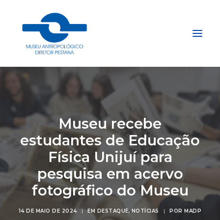
Início
Sobre
Museu recebe
Explore
estudantes de Educação
Acervo
Física Unijuí para
Apoie
pesquisa em acervo
Projetos
fotográfico do Museu
Gestão do Arquivo Fidene
Conecte
14 DE MAIO DE 2024
|
EM
DESTAQUE
,
NOTÍCIAS
|
POR
MADP