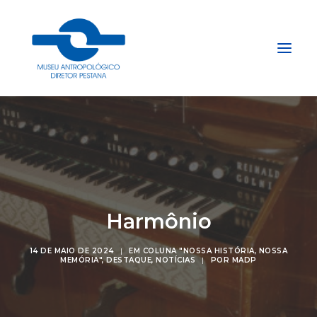
Início
Sobre
Explore
Acervo
Harmônio
Apoie
Projetos
14 DE MAIO DE 2024
|
EM
COLUNA "NOSSA HISTÓRIA, NOSSA
MEMÓRIA"
,
DESTAQUE
,
NOTÍCIAS
|
POR
MADP
Gestão do Arquivo Fidene
Conecte