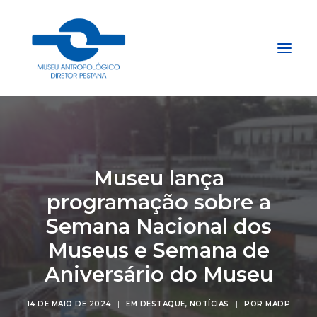
Início
Sobre
Museu lança
Explore
programação sobre a
Acervo
Semana Nacional dos
Apoie
Museus e Semana de
Projetos
Aniversário do Museu
Gestão do Arquivo Fidene
Conecte
14 DE MAIO DE 2024
|
EM
DESTAQUE
,
NOTÍCIAS
|
POR
MADP