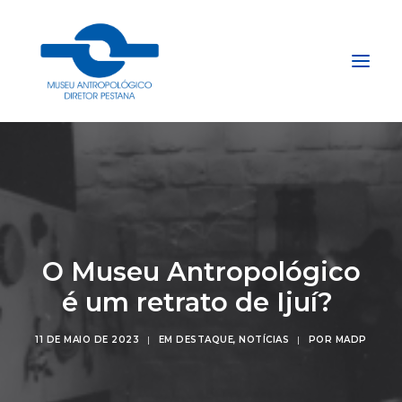
Início
Sobre
Explore
Acervo
O Museu Antropológico
Apoie
é um retrato de Ijuí?
Projetos
11 DE MAIO DE 2023
|
EM
DESTAQUE
,
NOTÍCIAS
|
POR
MADP
Gestão do Arquivo Fidene
Conecte