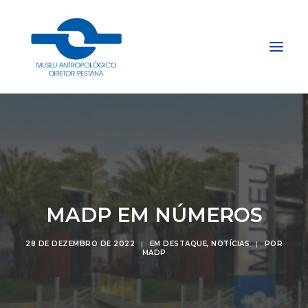
Início
Sobre
Explore
Acervo
MADP EM NÚMEROS
Apoie
Projetos
28 DE DEZEMBRO DE 2022
|
EM
DESTAQUE
,
NOTÍCIAS
|
POR
MADP
Gestão do Arquivo Fidene
Conecte