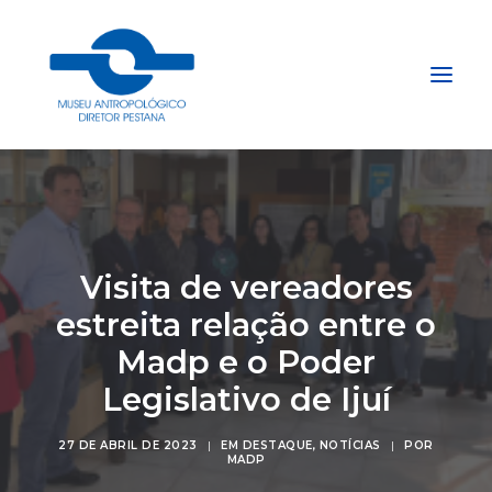
Início
Sobre
Visita de vereadores
Explore
estreita relação entre o
Acervo
Madp e o Poder
Apoie
Projetos
Legislativo de Ijuí
Gestão do Arquivo Fidene
27 DE ABRIL DE 2023
|
EM
DESTAQUE
,
NOTÍCIAS
|
POR
Conecte
MADP