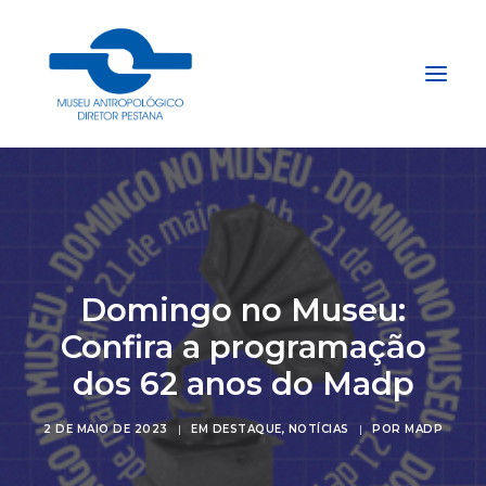
Início
Sobre
Explore
Domingo no Museu:
Acervo
Confira a programação
Apoie
dos 62 anos do Madp
Projetos
Gestão do Arquivo Fidene
2 DE MAIO DE 2023
|
EM
DESTAQUE
,
NOTÍCIAS
|
POR
MADP
Conecte