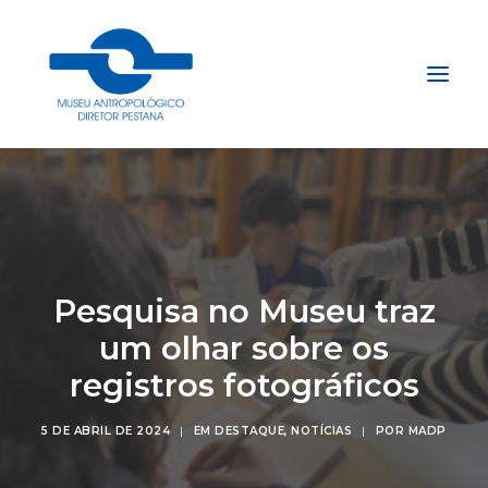
Início
Sobre
Explore
Pesquisa no Museu traz
Acervo
um olhar sobre os
Apoie
registros fotográficos
Projetos
Gestão do Arquivo Fidene
5 DE ABRIL DE 2024
|
EM
DESTAQUE
,
NOTÍCIAS
|
POR
MADP
Conecte