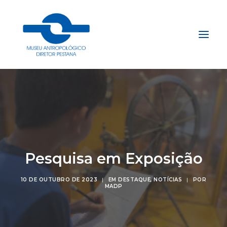
Início
Sobre
Explore
Acervo
Pesquisa em Exposição
Apoie
Projetos
10 DE OUTUBRO DE 2023
|
EM
DESTAQUE
,
NOTÍCIAS
|
POR
MADP
Gestão do Arquivo Fidene
Conecte