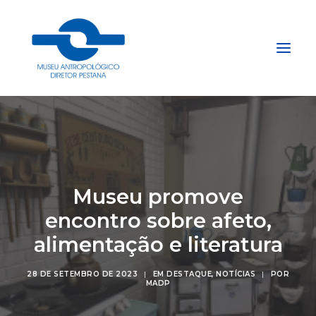
Início
Sobre
Explore
Museu promove
Acervo
encontro sobre afeto,
Apoie
alimentação e literatura
Projetos
Gestão do Arquivo Fidene
28 DE SETEMBRO DE 2023
|
EM
DESTAQUE
,
NOTÍCIAS
|
POR
MADP
Conecte