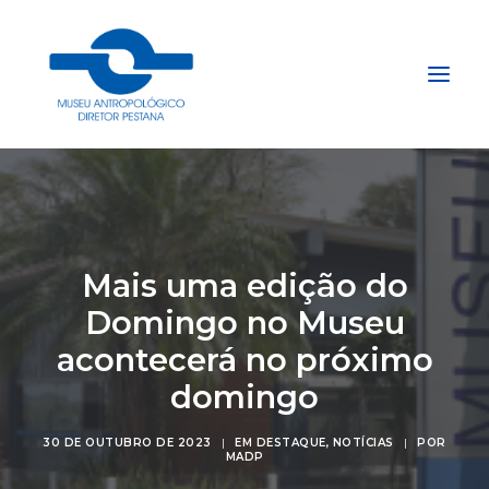
Início
Sobre
Mais uma edição do
Explore
Domingo no Museu
Acervo
acontecerá no próximo
Apoie
Projetos
domingo
Gestão do Arquivo Fidene
30 DE OUTUBRO DE 2023
|
EM
DESTAQUE
,
NOTÍCIAS
|
POR
Conecte
MADP