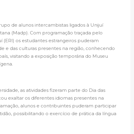
rupo de alunos intercambistas ligados à Unijuí
estana (Madp). Com programação traçada pelo
juí (ERI) os estudantes estrangeiros puderam
de e das culturas presentes na região, conhecendo
aís, visitando a exposição temporária do Museu
ígena.
dade, as atividades fizeram parte do Dia das
cou exaltar os diferentes idiomas presentes na
ramação, alunos e contribuintes puderam participar
idão, possibilitando o exercício de prática da língua