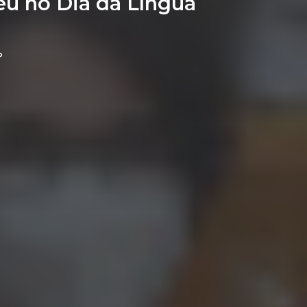
eu no Dia da Língua
P