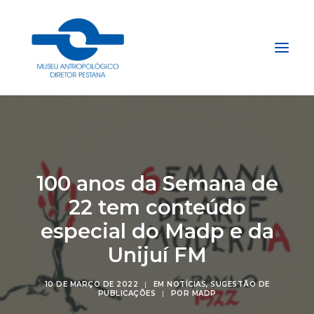
Início
Sobre
100 anos da Semana de
Explore
22 tem conteúdo
Acervo
especial do Madp e da
Apoie
Projetos
Unijuí FM
Gestão do Arquivo Fidene
10 DE MARÇO DE 2022
|
EM
NOTÍCIAS
,
SUGESTÃO DE
Conecte
PUBLICAÇÕES
|
POR
MADP