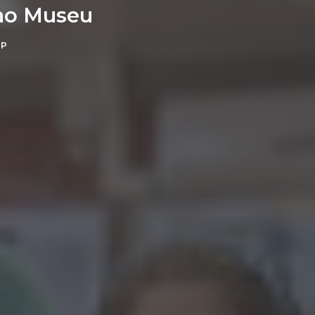
 ao Museu
DP