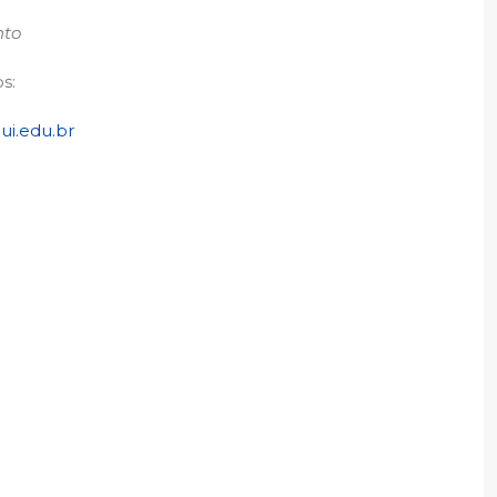
nto
s:
i.edu.br