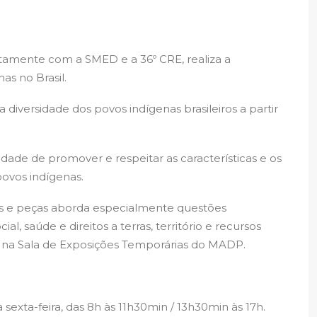
tamente com a SMED e a 36º CRE, realiza a
as no Brasil.
iversidade dos povos indígenas brasileiros a partir
idade de promover e respeitar as características e os
 povos indígenas.
rs e peças aborda especialmente questões
ial, saúde e direitos a terras, território e recursos
8, na Sala de Exposições Temporárias do MADP.
sexta-feira, das 8h às 11h30min / 13h30min às 17h.