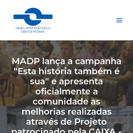
Início
MADP lança a campanha
Sobre
"Esta história também é
Explore
sua" e apresenta
Acervo
oficialmente a
Apoie
comunidade as
Projetos
melhorias realizadas
Gestão do Arquivo Fidene
através de Projeto
Conecte
patrocinado pela CAIXA -