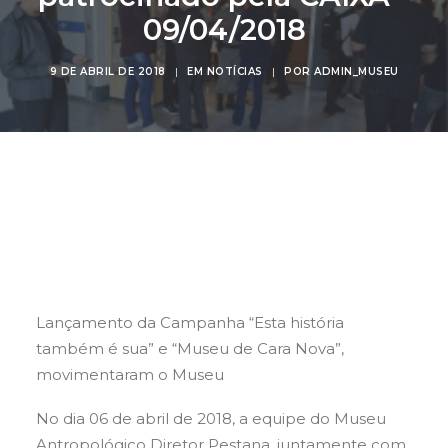
09/04/2018
9 DE ABRIL DE 2018
|
EM
NOTÍCIAS
|
POR
ADMIN_MUSEU
Buscar
Lançamento da Campanha “Esta história
também é sua” e “Museu de Cara Nova”,
movimentaram o Museu
No dia 06 de abril de 2018, a equipe do Museu
Antropológico Diretor Pestana, juntamente com