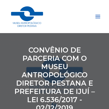
Início
CONVÊNIO DE
Sobre
PARCERIA COM O
Explore
MUSEU
Acervo
ANTROPOLÓGICO
Apoie
DIRETOR PESTANA E
Projetos
PREFEITURA DE IJUÍ –
Gestão do Arquivo Fidene
LEI 6.536/2017 -
Conecte
02/12/2019