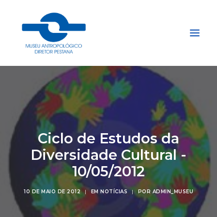
Início
Sobre
Explore
Ciclo de Estudos da
Acervo
Diversidade Cultural -
Apoie
10/05/2012
Projetos
Gestão do Arquivo Fidene
10 DE MAIO DE 2012
|
EM
NOTÍCIAS
|
POR
ADMIN_MUSEU
Conecte