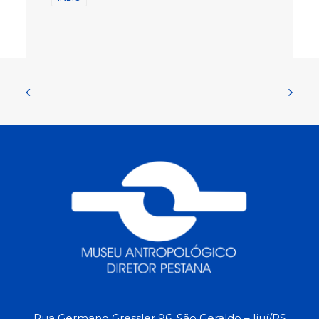
Rua Germano Gressler 96, São Geraldo – Ijuí/RS