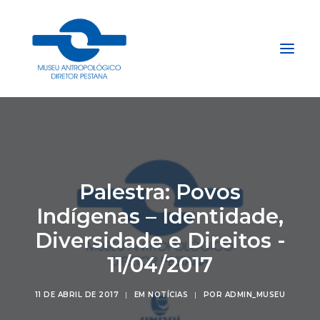
Início
Sobre
Explore
Palestra: Povos
Acervo
Indígenas – Identidade,
Apoie
Diversidade e Direitos -
Projetos
11/04/2017
Gestão do Arquivo Fidene
11 DE ABRIL DE 2017
|
EM
NOTÍCIAS
|
POR
ADMIN_MUSEU
Conecte