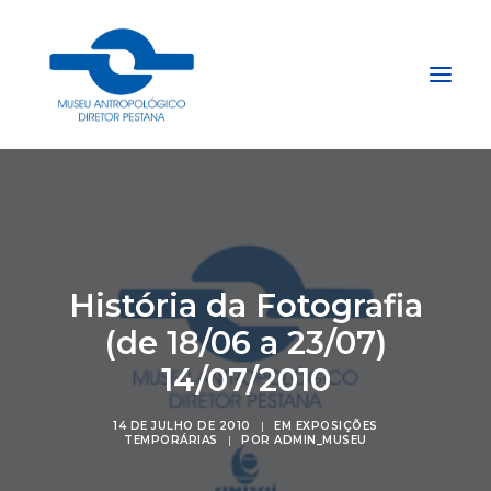
Início
Sobre
Explore
História da Fotografia
Acervo
(de 18/06 a 23/07)
Apoie
14/07/2010
Projetos
Gestão do Arquivo Fidene
14 DE JULHO DE 2010
|
EM
EXPOSIÇÕES
TEMPORÁRIAS
|
POR
ADMIN_MUSEU
Conecte