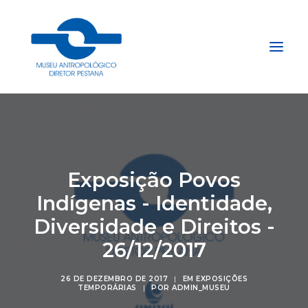
Início
Sobre
Exposição Povos
Explore
Indígenas - Identidade,
Acervo
Diversidade e Direitos -
Apoie
Projetos
26/12/2017
Gestão do Arquivo Fidene
26 DE DEZEMBRO DE 2017
|
EM
EXPOSIÇÕES
Conecte
TEMPORÁRIAS
|
POR
ADMIN_MUSEU