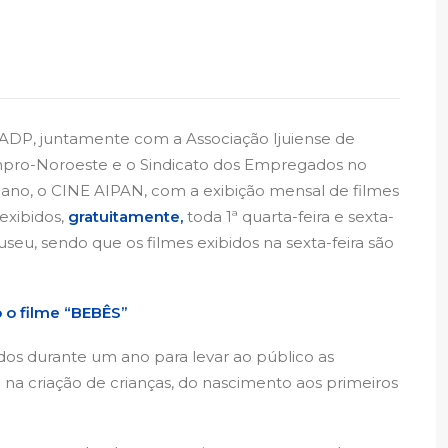
ADP, juntamente com a Associação Ijuiense de
inpro-Noroeste e o Sindicato dos Empregados no
ano, o CINE AIPAN, com a exibição mensal de filmes
exibidos,
gratuitamente,
toda 1ª quarta-feira e sexta-
useu, sendo que os filmes exibidos na sexta-feira são
do o filme “BEBÊS”
dos durante um ano para levar ao público as
m na criação de crianças, do nascimento aos primeiros