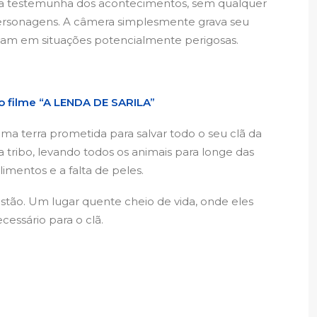
ma testemunha dos acontecimentos, sem qualquer
 personagens. A câmera simplesmente grava seu
am em situações potencialmente perigosas.
o o filme “A LENDA DE SARILA”
a terra prometida para salvar todo o seu clã da
 tribo, levando todos os animais para longe das
imentos e a falta de peles.
 estão. Um lugar quente cheio de vida, onde eles
essário para o clã.