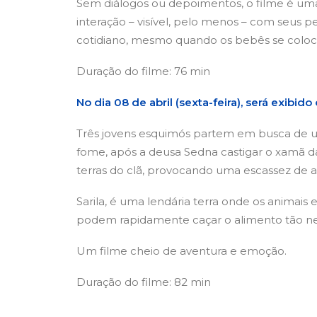
Sem diálogos ou depoimentos, o filme é u
interação – visível, pelo menos – com seus
cotidiano, mesmo quando os bebês se coloc
Duração do filme: 76 min
No dia 08 de abril (sexta-feira), será exibid
Três jovens esquimós partem em busca de um
fome, após a deusa Sedna castigar o xamã da
terras do clã, provocando uma escassez de al
Sarila, é uma lendária terra onde os animais
podem rapidamente caçar o alimento tão nec
Um filme cheio de aventura e emoção.
Duração do filme: 82 min