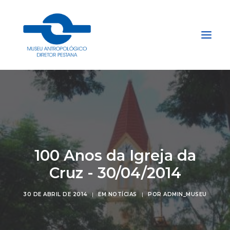
Início
Sobre
Explore
Acervo
100 Anos da Igreja da
Apoie
Cruz - 30/04/2014
Projetos
30 DE ABRIL DE 2014
|
EM
NOTÍCIAS
|
POR
ADMIN_MUSEU
Gestão do Arquivo Fidene
Conecte