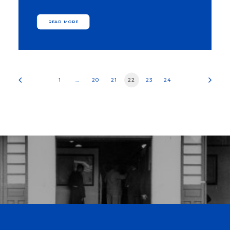
READ MORE
1
…
20
21
22
23
24