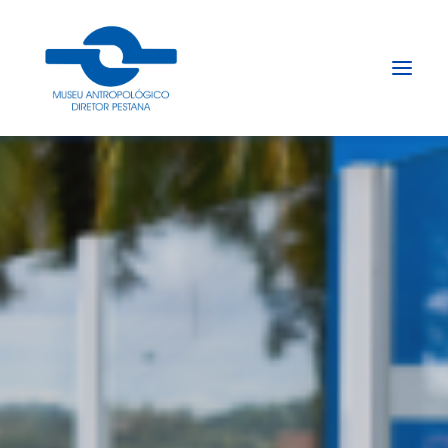
Início
Sobre
Explore
Acervo
Apoie
Projetos
Gestão do Arquivo Fidene
Conecte