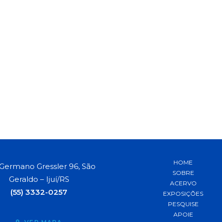
HOME
Germano Gressler 96, São
SOBRE
Geraldo – Ijuí/RS
ACERVO
(55) 3332-0257
EXPOSIÇÕES
PESQUISE
APOIE