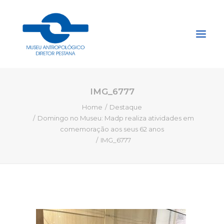
IMG_6777
Início
Home
Destaque
Sobre
Domingo no Museu: Madp realiza atividades em
Explore
comemoração aos seus 62 anos
IMG_6777
Acervo
Apoie
Projetos
Gestão do Arquivo Fidene
Conecte