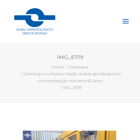
IMG_6719
Início
Home
Destaque
Sobre
Domingo no Museu: Madp realiza atividades em
Explore
comemoração aos seus 62 anos
IMG_6719
Acervo
Apoie
Projetos
Gestão do Arquivo Fidene
Conecte