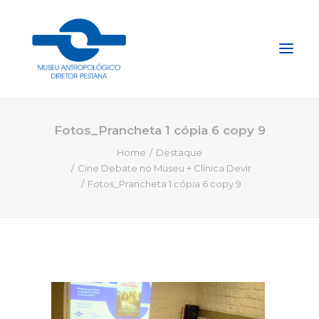
Fotos_Prancheta 1 cópia 6 copy 9
Início
Home
Destaque
Sobre
Cine Debate no Museu + Clínica Devir
Explore
Fotos_Prancheta 1 cópia 6 copy 9
Acervo
Apoie
Projetos
Gestão do Arquivo Fidene
Conecte