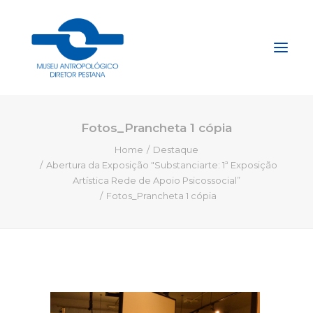
Fotos_Prancheta 1 cópia
Início
Home
Destaque
Sobre
Abertura da Exposição "Substanciarte: 1ª Exposição
Explore
Artística Rede de Apoio Psicossocial”
Fotos_Prancheta 1 cópia
Acervo
Apoie
Projetos
Gestão do Arquivo Fidene
Conecte